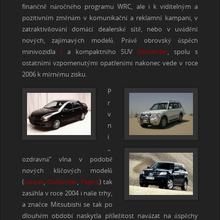
finančně náročného programu WRC, ale i k viditelným a
pozitivním změnám v komunikační a reklamní kampani, v
zatraktivňování domácí dealerské sítě, nebo v uvádění
nových, zajímavých modelů. Právě obrovský úspěch
minivozidla
I
a kompaktního SUV
Outlander
, spolu s
ostatními vzpomenutými opatřeními nakonec vede v roce
2006 k mírnému zisku.
P
r
v
n
í
„
ozdravná“ vlna v podobě
nových klíčových modelů
(
Lancer
,
Outlander
,
Pajero
) tak
zasáhla v roce 2004 i naše trhy,
a značce Mitsubishi se tak po
dlouhém období naskytla příležitost navázat na úspěchy