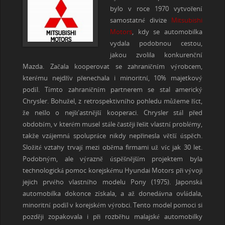
bylo v roce 1970 vytvoření
samostatné divize
Mitsubishi
Motors
, kdy se automobilka
vydala podobnou cestou,
jakou zvolila konkurenční
Mazda. Začala kooperovat se zahraničním výrobcem,
kterému nejdřív přenechala i minoritní, 10% majetkový
podíl. Tímto zahraničním partnerem se stal americký
Chrysler. Bohužel, z retrospektivního pohledu můžeme říct,
že nešlo o nejšťastnější kooperaci. Chrysler stál před
obdobím, v kterém musel stále častěji řešit vlastní problémy,
takže vzájemná spolupráce nikdy nepřinesla větší úspěch.
Složité vztahy trvají mezi oběma firmami už víc jak 30 let.
Podobným, ale výrazně úspěšnějším projektem byla
technologická pomoc korejskému Hyundai Motors při vývoji
jejich prvého vlastního modelu Pony (1975). Japonská
automobilka dokonce získala, a až donedávna ovládala,
minoritní podíl v korejském výrobci. Tento model pomoci si
později zopakovala i při rozběhu malajské automobilky