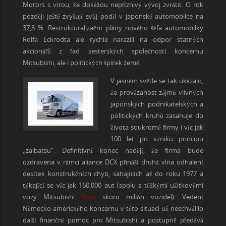
Motors s vírou, že dokážou nepříznivý vývoj zvrátit. O rok
později ještě zvyšují svůj podíl v japonské automobilce na
37,3 %. Restrukturalizační plány nového šéfa automobilky
Rolfa Eckrodta ale rychle narazili na odpor statných
akcionářů z řad sesterských společností koncernu
Mitsubishi, ale i politických špiček země.
V jasném světle se tak ukázalo,
že provázanost zájmů vlivných
japonských podnikatelských a
politických kruhů zasahuje do
života soukromé firmy i víc jak
100 let po vzniku principu
„zaibatsu“. Definitivní konec nadějí, že firma bude
ozdravena v rámci aliance DCX přináší druhá vlna odhalení
desítek konstrukčních chyb, sahajících až do roku 1977 a
týkající se víc jak 160.000 aut (spolu s těžkými užitkovými
vozy Mitsubishi
Fuso
skoro milión vozidel). Vedení
Německo-amerického koncernu v této situaci už neschválilo
další finanční pomoc pro Mitsubishi a postupně předává