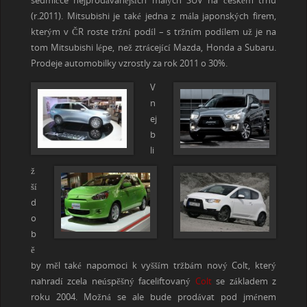
sedmičce nejprodávanějších malých SUV na českém trhu
(r.2011). Mitsubishi je také jedna z mála japonských firem,
kterým v ČR roste tržní podíl – s tržním podílem už je na
tom Mitsubishi lépe, než ztrácející Mazda, Honda a Subaru.
Prodeje automobilky vzrostly za rok 2011 o 30%.
V
n
ej
b
li
ž
ší
d
o
b
ě
by měl také napomoci k vyšším tržbám nový Colt, který
nahradí zcela neúspěšný faceliftovaný
Colt
se základem z
roku 2004. Možná se ale bude prodávat pod jménem