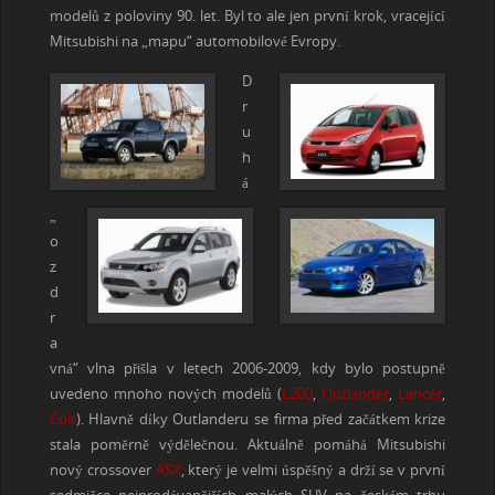
modelů z poloviny 90. let. Byl to ale jen první krok, vracející
Mitsubishi na „mapu“ automobilové Evropy.
D
r
u
h
á
„
o
z
d
r
a
vná“ vlna přišla v letech 2006-2009, kdy bylo postupně
uvedeno mnoho nových modelů (
L200
,
Outlander
,
Lancer
,
Colt
). Hlavně díky Outlanderu se firma před začátkem krize
stala poměrně výdělečnou. Aktuálně pomáhá Mitsubishi
nový crossover
ASX
, který je velmi úspěšný a drží se v první