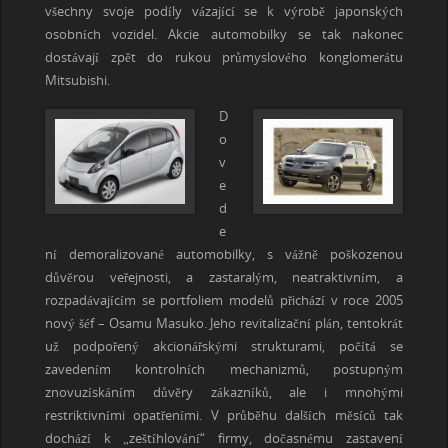
všechny svoje podíly vázající se k výrobě japonských
osobních vozidel. Akcie automobilky se tak nakonec
dostávají zpět do rukou průmyslového konglomerátu
Mitsubishi.
D
o
v
e
d
e
ní demoralizované automobilky, s vážně poškozenou
důvěrou veřejnosti, a zastaralým, neatraktivním, a
rozpadávajícím se portfoliem modelů přichází v roce 2005
nový šéf – Osamu Masuko. Jeho revitalizační plán, tentokrát
už podpořený akcionářskými strukturami, počítá se
zavedením kontrolních mechanizmů, postupným
znovuzískáním důvěry zákazníků, ale i mnohými
restriktivními opatřeními. V průběhu dalších měsíců tak
dochází k „zeštíhlování“ firmy, dočasnému zastavení