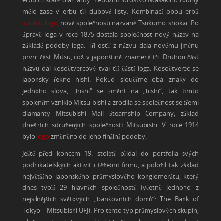
erbu tři staré diamanty. Feudální lordstvo Iwasakiho rodiny
mělo zase v erbu tři dubové listy. Kombinací obou erbů
vzniklo logo
nové společnosti nazvané Tsukumo shokai. Po
úpravě loga v roce 1875 dostala společnost nový název na
základě podoby loga. Tři ostří z názvu dala novému jménu
první část Mitsu, což v japonštině znamená tři. Druhou část
názvu dal kosočtvercový tvar tří částí loga. Kosočtverec se
japonsky řekne hishi. Pokud sloučíme oba znaky do
jednoho slova, „hishi“ se změní na „bishi“, tak tímto
spojením vzniklo Mitsu-bishi a zrodila se společnost se třemi
diamanty Mitsubishi Mail Steamship Company, základ
dnešních sdružených společností Mitsubishi. V roce 1914
bylo
logo
změněno do jeho finální podoby.
Ještě před koncem 19. století přidal do portfolia svých
podnikatelských aktivit i těžební firmu, a položil tak základ
největšího japonského průmyslového konglomerátu, který
dnes tvoří 29 hlavních společností (včetně jednoho z
nejsilnějších světových „bankovních domů“: The Bank of
Tokyo – Mitsubishi UFJ). Pro tento typ průmyslových skupin,