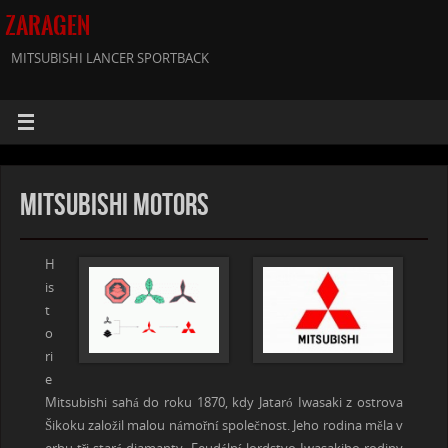
ZARAGEN
MITSUBISHI LANCER SPORTBACK
Mitsubishi Motors
H
is
t
o
ri
e
Mitsubishi sahá do roku 1870, kdy Jataró Iwasaki z ostrova
Šikoku založil malou námořní společnost. Jeho rodina měla v