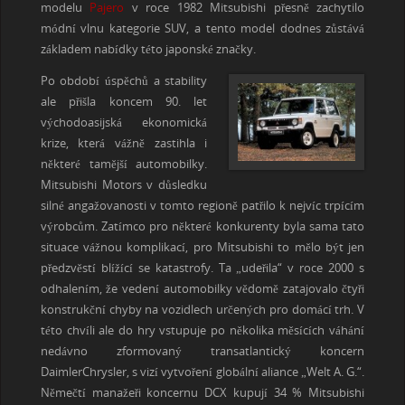
modelu
Pajero
v roce 1982 Mitsubishi přesně zachytilo
módní vlnu kategorie SUV, a tento model dodnes zůstává
základem nabídky této japonské značky.
Po období úspěchů a stability
ale přišla koncem 90. let
východoasijská ekonomická
krize, která vážně zastihla i
některé tamější automobilky.
Mitsubishi Motors v důsledku
silné angažovanosti v tomto regioně patřilo k nejvíc trpícím
výrobcům. Zatímco pro některé konkurenty byla sama tato
situace vážnou komplikací, pro Mitsubishi to mělo být jen
předzvěstí blížící se katastrofy. Ta „udeřila“ v roce 2000 s
odhalením, že vedení automobilky vědomě zatajovalo čtyři
konstrukční chyby na vozidlech určených pro domácí trh. V
této chvíli ale do hry vstupuje po několika měsících váhání
nedávno zformovaný transatlantický koncern
DaimlerChrysler, s vizí vytvoření globální aliance „Welt A. G.“.
Němečtí manažeři koncernu DCX kupují 34 % Mitsubishi