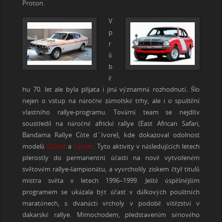
Proton.
V
p
r
ů
b
ě
hu 70. let ale byla přijata i jiná významná rozhodnutí. Šlo
nejen o vstup na náročné zámořské trhy, ale i o spuštění
vlastního rallye-programu. Tovární team se nejdřív
soustředil na náročné africké rallye (East African Safari,
Bandama Rallye Côte d´Ivore), kde dokazoval odolnost
modelů
Galant
a
Lancer
. Tyto aktivity v následujících letech
přerostly do permanentní účasti na nově vytvořeném
světovém rallye-šampionátu, a vyvrcholily ziskem čtyř titulů
mistra světa v letech 1996–1999. Ještě úspěšnějším
programem se ukázala být účast v dálkových pouštních
maratónech, s dvanácti vrcholy v podobě vítězství v
dakarské rallye. Mimochodem, představením sériového