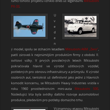
rámci tohoto projektu vzniklo dnes už legendární
M
itsubish
i
PX-
33
.
U
v
e
d
e
n
ý model, spolu se stíhacím letadlem
Mitsubishi A6M „Zero“
,
patří zároveň k nejznámějším produktům firmy z období II.
světové války. V prvých poválečných letech Mitsubishi
pokračovala hlavně ve výrobě užitkových vozidel,
potřebných pro obnovu infrastruktury a průmyslu. K výrobě
osobních aut, tentokrát už definitivně jako jedné z hlavních
komodit koncernu, se Mitsubishi Heavy Industries vrátila v
roku 1960 prostřednictvím mini-auta
Mitsubishi 500
.
Následující léta byla svědky dalšího rozvoje automobilové
produkce, především pro potřeby domácího trhu.
Významnou etapou Mitsubishi