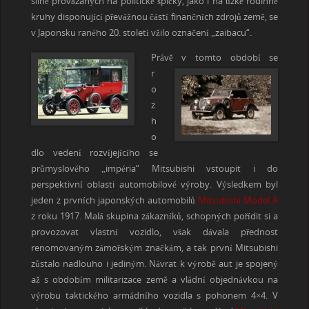
silně provázaných na politické špičky, jako i na úzké rodinné
kruhy disponující převážnou částí finančních zdrojů země, se
v Japonsku raného 20. století vžilo označení „zaibacu“.
Právě v tomto období se
r
o
z
h
o
dlo vedení rozvíjejícího se
průmyslového „impéria“ Mitsubishi vstoupit i do
perspektivní oblasti automobilové výroby. Výsledkem byl
jeden z prvních japonských automobilů
Mitsubishi Model A
z roku 1917. Malá skupina zákazníků, schopných pořídit si a
provozovat vlastní vozidlo, však dávala přednost
renomovaným zámořským značkám, a tak první Mitsubishi
zůstalo nadlouho i jediným. Návrat k výrobě aut je spojený
až s obdobím militarizace země a vládní objednávkou na
výrobu taktického armádního vozidla s pohonem 4×4. V